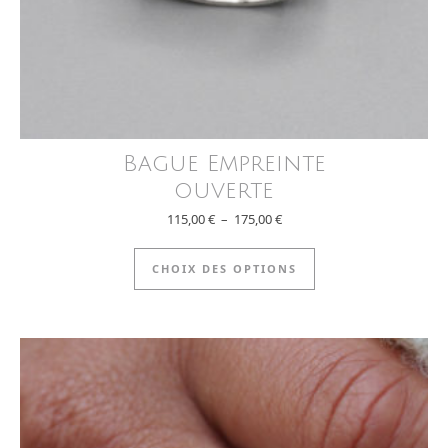
Bague Empreinte
ouverte
Plage de prix : 115,00 € à 175
115,00
€
–
175,00
€
Ce produit a plus
CHOIX DES OPTIONS