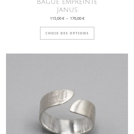
Bague Empreinte
Janus
Plage de prix : 115,00 € à 170
115,00
€
–
170,00
€
Ce produit a plus
CHOIX DES OPTIONS