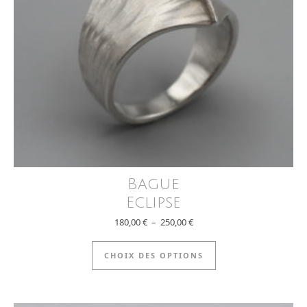
Bague
Eclipse
Plage de prix : 180,00 € à 250
180,00
€
–
250,00
€
Ce produit a plus
CHOIX DES OPTIONS