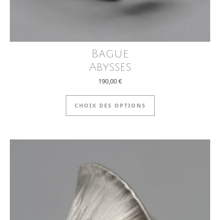
Bague
Abysses
190,00
€
Ce produit a plus
CHOIX DES OPTIONS