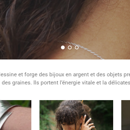
 dessine et forge des bijoux en argent et
des objets pr
 des graines. Ils portent l’énergie vitale et la délica