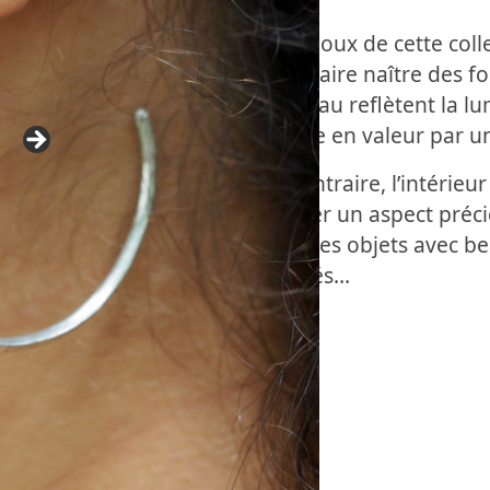
Les bijoux de cette coll
pour faire naître des f
marteau reflètent la lu
mettre en valeur par un
Au contraire, l’intérieu
donner un aspect préci
crée des objets avec be
raffinés…