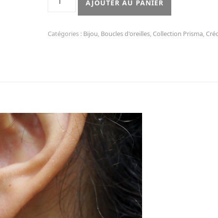
AJOUTER AU PANIER
Catégories :
Bijou
,
Boucles d'oreilles
,
Collection Prisma
,
Créo