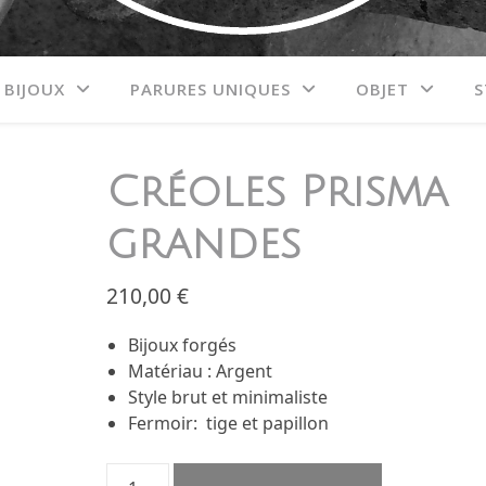
BIJOUX
PARURES UNIQUES
OBJET
S
Créoles Prisma
grandes
210,00
€
Bijoux forgés
Matériau : Argent
Style brut et minimaliste
Fermoir: tige et papillon
quantité de Créoles Prisma grandes