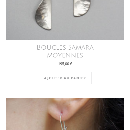
Boucles Samara
moyennes
195,00
€
AJOUTER AU PANIER