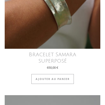
Bracelet Samara
superposé
650,00
€
AJOUTER AU PANIER