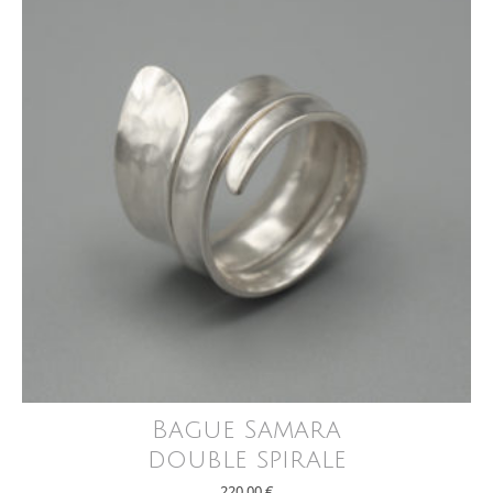
Bague Samara
double spirale
220,00
€