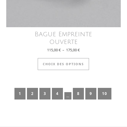
Bague Empreinte
ouverte
 170,00 €
Plage de prix : 115,00 € à 175
115,00
€
–
175,00
€
usieurs variations. Les options peuvent être choisies sur la
Ce produit a plusi
CHOIX DES OPTIONS
1
2
3
4
8
9
10
…