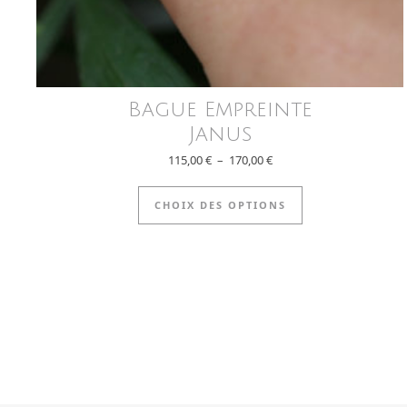
Bague Empreinte
Janus
Plage de prix : 115,00 € à
115,00
€
–
170,00
€
Ce produit a pl
CHOIX DES OPTIONS