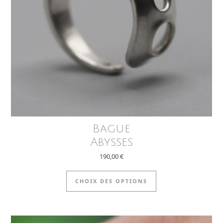
Bague
Abysses
190,00
€
usieurs variations. Les options peuvent être choisies sur la
Ce produit a plusi
CHOIX DES OPTIONS