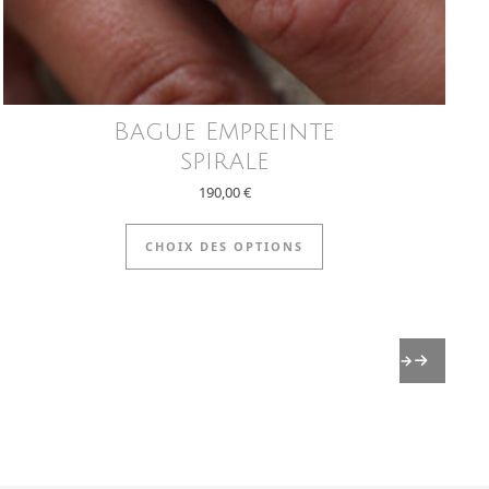
Bague Empreinte
spirale
,00 €
190,00
€
 page du produit
eurs variations. Les options peuvent être choisies sur la p
Ce produit a plusieu
CHOIX DES OPTIONS
→