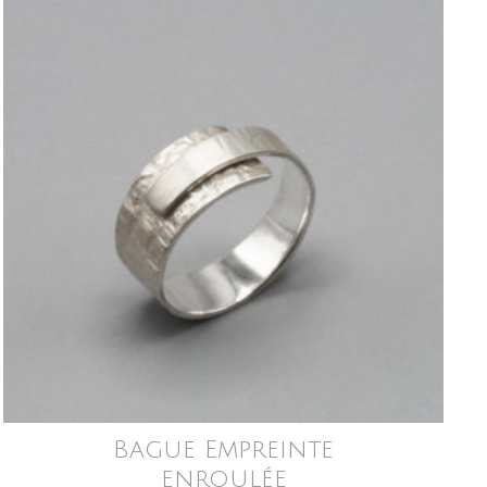
Bague Empreinte
enroulée