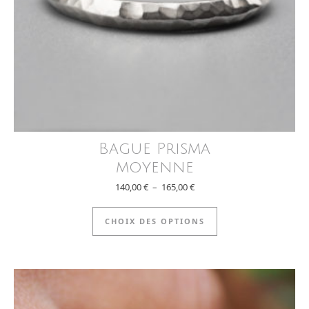
Bague Prisma
moyenne
Plage de prix : 140,00 € à 165
140,00
€
–
165,00
€
Ce produit a plus
CHOIX DES OPTIONS