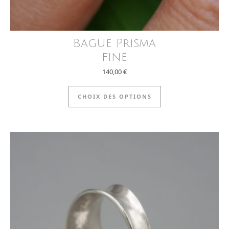
Bague Prisma
fine
140,00
€
Ce produit a plus
CHOIX DES OPTIONS