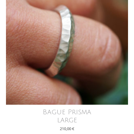
Bague Prisma
large
210,00
€