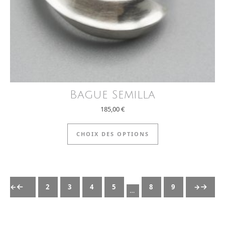
Bague Semilla
185,00
€
Ce produit a plus
CHOIX DES OPTIONS
←
1
2
3
4
5
8
9
10
→
…