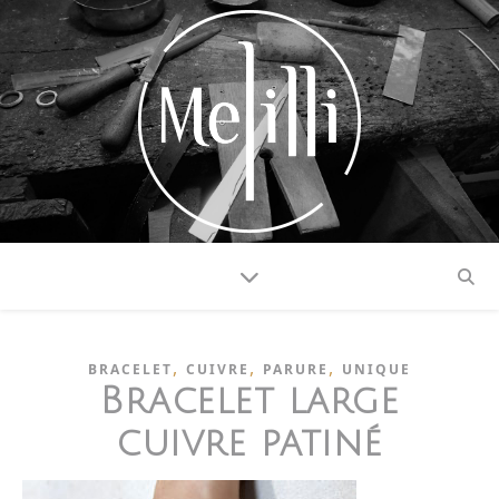
,
,
,
BRACELET
CUIVRE
PARURE
UNIQUE
Bracelet large
cuivre patiné